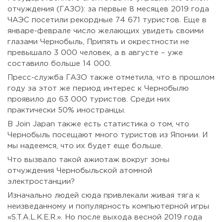
отчуждения (ГАЗО): за первые 8 месяцев 2019 года
ЧАЭС посетили рекордные 74 671 туристов. Еще в
январе-феврале число желающих увидеть своими
глазами Чернобыль, Припять и окрестности не
превышало 3 000 человек, а в августе – уже
составило больше 14 000.
Пресс-служба ГАЗО также отметила, что в прошлом
году за этот же период интерес к Чернобылю
проявило до 63 000 туристов. Среди них
практически 50% иностранцы.
В Join Japan также есть статистика о том, что
Чернобыль посещают много туристов из Японии. И
мы надеемся, что их будет еще больше.
Что вызвало такой ажиотаж вокруг зоны
отчуждения Чернобыльской атомной
электростанции?
Изначально людей сюда привлекали живая тяга к
неизведанному и популярность компьютерной игры
«S.T.A.L.K.E.R.». Но после выхода весной 2019 года