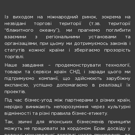
Із виходом на міжнародний ринок, зокрема на
незвідані торгові території (т.зв. території
“блакитного океану”), ми прагнемо поглибити
взаємини з регіональними установами та
організаціями, при цьому ми дотримуємось законів і
статутів кожної країни і зберігаємо прозорість
торгівлі.
Наше завдання – продемонструвати технології,
товари та сервіси країн СНД, і заради цього ми
підтримуємо компанії, що здійснюють зарубіжну
експансію, успішно допомагаємо в реалізації їх
проектів.
Під час бізнес-угод між партнерами з різних країн,
нерідко виникають непорозуміння через культурні
відмінності та різні правила бізнес-етикету.
Так, звичні для японських бізнесменів принципи
можуть не працювати за кордоном. Брак досвіду у