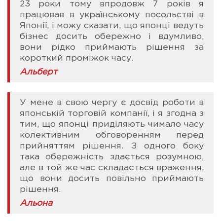
23 роки тому впродовж 7 років я
працював в українському посольстві в
Японії, і можу сказати, що японці ведуть
бізнес досить обережно і вдумливо,
вони рідко приймають рішення за
короткий проміжок часу.
Альберт
У мене в свою чергу є досвід роботи в
японській торговій компанії, і я згодна з
тим, що японці приділяють чимало часу
колективним обговоренням перед
прийняттям рішення. З одного боку
така обережність здається розумною,
але в той же час складається враження,
що вони досить повільно приймають
рішення.
Альона