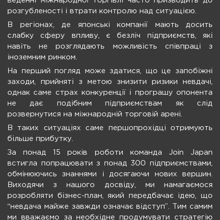
веденні міжнародної торгівлі часто призводить до
розгубленості і втрати контролю над ситуацією.
В регіонах, де японські компанії мають досить
слабку сферу впливу, є безліч підприємств, які
навіть не розглядають можливість співпраці з
іноземним ринком.
На перший погляд може здатися, що це запобіжні
заходи, прийняті з метою знизити ризики невдачі,
однак саме страх конкуренції і програшу опонента
не дає подібним підприємствам як слід
розвернутися на міжнародній торговій арені.
В таких ситуаціях саме першопрохідці отримують
більше прибутку.
За понад 15 років роботи команда Join Japan
встигла попрацювати з понад 300 підприємствами,
обмінюючись знаннями і досягаючи нових вершин.
Виходячи з нашого досвіду, ми намагаємося
розробляти бізнес-план, який передбачає ідею, що
“невдача майже завжди означає відступ”. Тим самим
ми вважаємо за необхідне продумувати стратегію