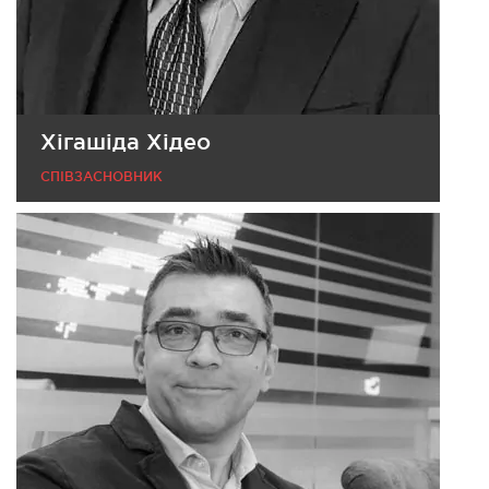
Хігашіда Хідео
СПІВЗАСНОВНИК