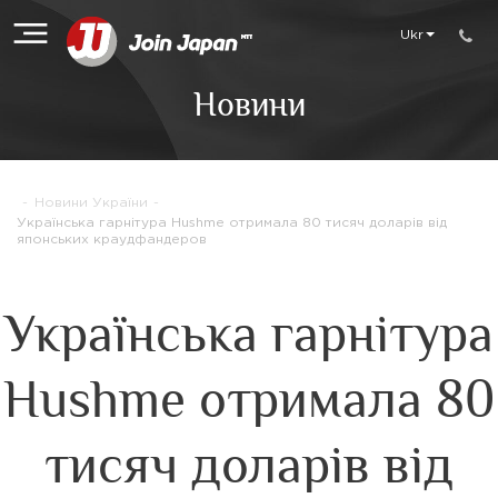
Ukr
Новини
-
Новини України
-
Українська гарнітура Hushme отримала 80 тисяч доларів від
японських краудфандеров
Українська гарнітура
Hushme отримала 80
тисяч доларів від