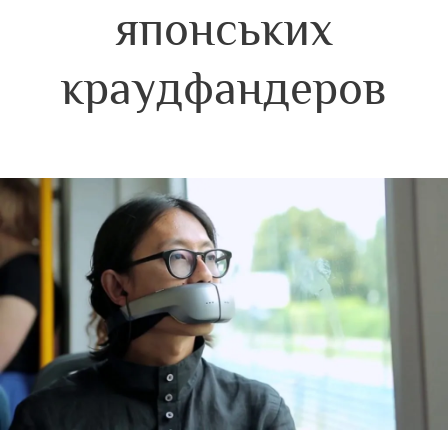
японських
краудфандеров