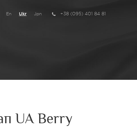
+38 (095) 401 84 81
En
Ukr
Jpn
ап UA Berry