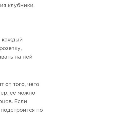
ия клубники.
и каждый
розетку,
ивать на ней
 от того, чего
ер, ее можно
рцов. Если
, подстроится по