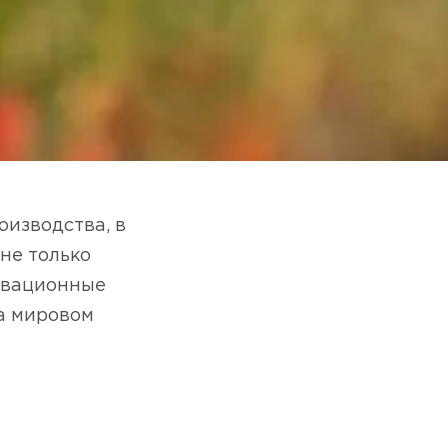
оизводства, в
 не только
новационные
на мировом