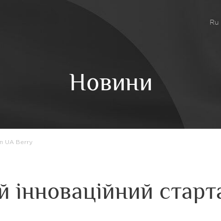
Ru
Новини
п UA Berry
й інноваційний старт