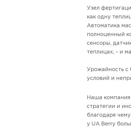
Узел фертигаци
как одну тепли
Автоматика мас
полноценный ко
сенсоры, датчи
теплицах, – и 
⠀
Урожайность с 
условий и непр
Наша компания 
стратегии и ин
благодаря чему
у UA Berry бол