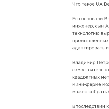
Что такое UA Be
⠀
Его основали В
инженер, сын А
технологию выр
промышленных 
адаптировать и
⠀
Владимир Петр
самостоятельно
квадратных мет
мини-ферме мож
можно собрать 
⠀
Впоследствии к