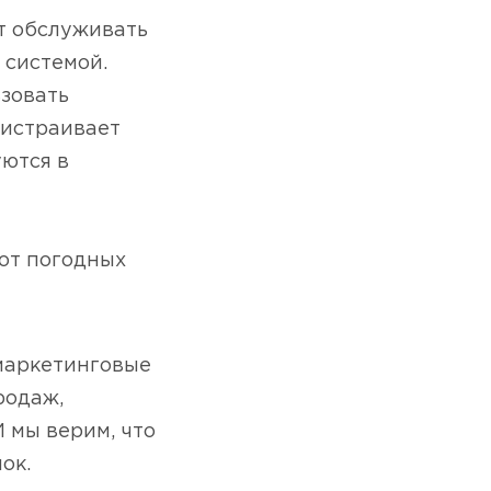
т обслуживать
 системой.
зовать
ристраивает
уются в
 от погодных
маркетинговые
родаж,
 мы верим, что
ок.