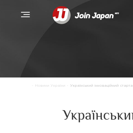
-
Новини України
-
Український інноваційний старта
Українськи