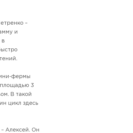
етренко –
амму и
 в
быстро
тений.
мини-фермы
 площадью 3
ом. В такой
ин цикл здесь
– Алексей. Он