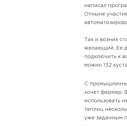
написал програ
Отныне участие
автоматизиров
⠀
Так и возник с
желающий. Ее д
подключить к во
можно 132 куста
С промышленным
хочет фермер. 
использовать не
теплиц нескольк
уже заданным 
⠀