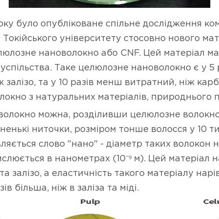
оку було опубліковане спільне дослідження ком
 Токійського університету стосовно нового мат
люлозне нановолокно або CNF. Цей матеріал м
суспільства. Таке целюлозне нановолокно є у 5 
ж залізо, та у 10 разів менш витратний, ніж кар
олокно з натуральних матеріалів, природнього
волокно можна, розділивши целюлозне волокно
ненькі ниточки, розміром тонше волосся у 10 ти
являється слово "нано" - діаметр таких волокон 
слюється в нанометрах (10⁻⁹ м). Цей матеріал
 та залізо, а еластичність такого матеріалу нарі
ів більша, ніж в заліза та міді.