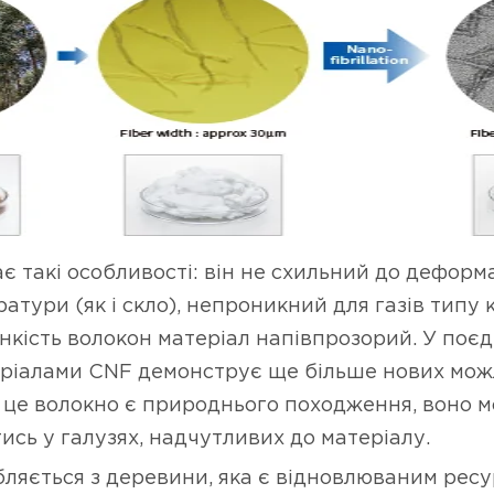
є такі особливості: він не схильний до деформа
ратури (як і скло), непроникний для газів типу 
нкість волокон матеріал напівпрозорий. У поєд
ріалами CNF демонструє ще більше нових мож
и це волокно є природнього походження, воно 
сь у галузях, надчутливих до матеріалу.
ляється з деревини, яка є відновлюваним ресу