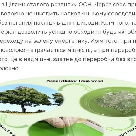
 з Цілями сталого розвитку ООН. Через своє п
 волокно не шкодить навколишньому середови
ез поганих наслідків для природи. Крім того, т
теріал дозволить успішно обходити будь-які о
ереходу на зелену енергетику. Крім того, при 
ловолокон втрачається міцність, а при переро
обто, це є надміцне, здатне до переробки без вт
олокно.