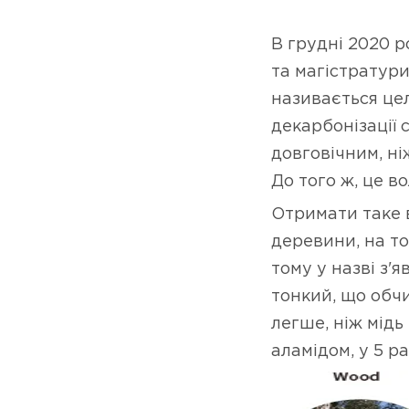
В грудні 2020 р
та магістратури
називається це
декарбонізації 
довговічним, ні
До того ж, це в
Отримати таке 
деревини, на то
тому у назві з'
тонкий, що обчи
легше, ніж мідь
аламідом, у 5 раз