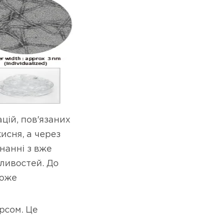
цій, пов'язаних
кисня, а через
нанні з вже
ливостей. До
може
рсом. Це