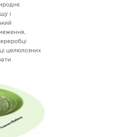
рироднє
щу і
акий
бмеження,
переробці
бці целюлозних
рати