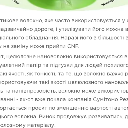
икове волокно, яке часто використовується у 
 надзвичайно дороге, і утилізувати його можна 
іального обладнання. Наразі його в більшості 
у на заміну може прийти CNF.
т, целюлозне нановолокно використовується в
уалетний папір та підгузки для людей похилого
акі якості, як тонкість та те, що волокно важко 
користовуючи такі якості целюлозного нановол
сть та напівпрозорість, волокно може використо
анні - як-от вже почала компанія Сумітомо Рез
гортається проєкт по зменшенню вартості авто
ього волокна. Ринок продовжує розвиватись, 
юлозному матеріалу.