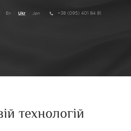
+38 (095) 401 84 81
En
Ukr
Jpn
вій технологій