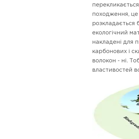
перекликається
походження, це
розкладається б
екологічний ма
накладені для п
карбонових і ск
волокон - ні. Т
властивостей в