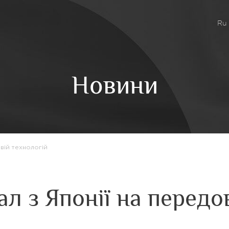
Ru
Новини
вій технологій
л з Японії на передо