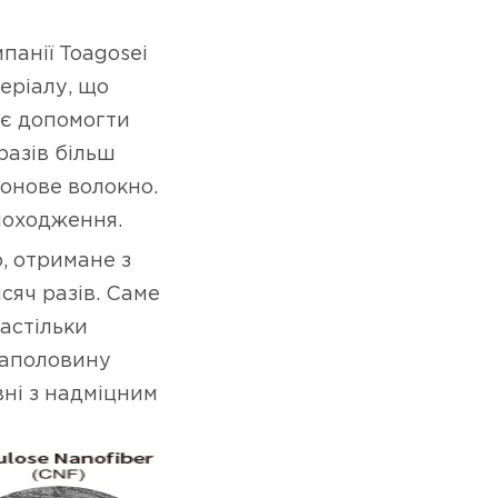
панії Toagosei
еріалу, що
ає допомогти
разів більш
бонове волокно.
 походження.
, отримане з
сяч разів. Саме
настільки
 наполовину
вні з надміцним