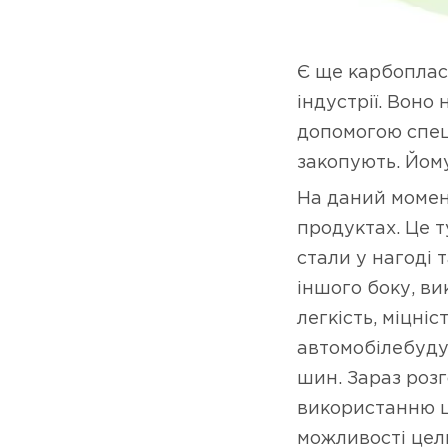
Є ще карбопласт
індустрії. Воно
допомогою спец
закопують. Йом
На даний момен
продуктах. Це т
стали у нагоді т
іншого боку, ви
легкість, міцні
автомобілебудув
шин. Зараз роз
використанню ц
можливості цел