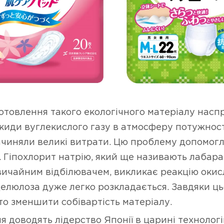
товлення такого екологічного матеріалу наспр
икиди вуглекислого газу в атмосферу потужно
ичиняли великі витрати. Цю проблему допомог
i. Гіпохлорит натрію, який ще називають лабар
звичайним відбілювачем, викликає реакцію окис
целюлоза дуже легко розкладається. Завдяки ц
то зменшити собівартість матеріалу.
я доводять лідерство Японії в царині технологій