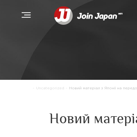
-
Uncategorized
-
Новий матеріал з Японії на передо
Новий матеріа