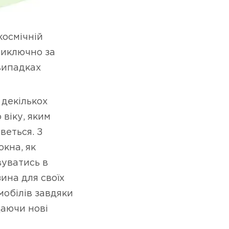
космічній
виключно за
випадках
 декількох
 віку, яким
рветься. З
окна, як
вуватись в
ина для своїх
мобілів завдяки
даючи нові