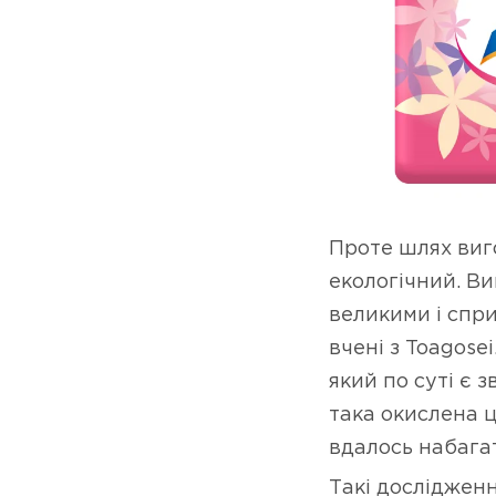
Проте шлях виго
екологічний. В
великими і спр
вчені з Toagose
який по суті є 
така окислена 
вдалось набага
Такі дослідженн