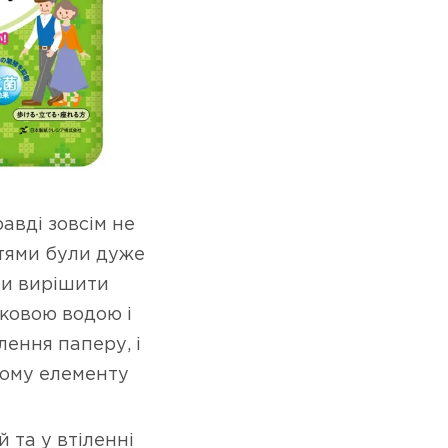
авді зовсім не
стями були дуже
ли вирішити
аковою водою і
лення паперу, і
ьому елементу
 та у втіленні