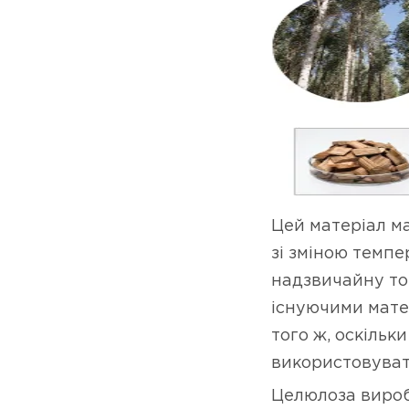
Цей матеріал ма
зі зміною темпе
надзвичайну то
існуючими мате
того ж, оскільк
використовувати
Целюлоза вироб