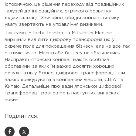
історичною, це рішення переходу від традиційних
галузей до інноваційних, стрімкого розвитку
діджиталізації. Звичайно, обидві компанії велику
увагу звертають на управління ризиками.
Так само, Hitachi, Toshiba та Mitsubishi Electric
вирішили виділити цифрову трансформацію у
окреме поле для покращення бізнесу, але не все так
оптимістично. Масштаби бізнесу не збільшились.
Насправді, японські компанії мають особливі
обставини, за яких їм важко досягти хороших
результатів у бізнесі цифрової трансформації, і їм
важко конкурувати з компаніями Європи, США та
Китаю. Детальніше про вади японської цифрової
трансформації розповімо в наступних випусках
новин.
Поділитися:
X