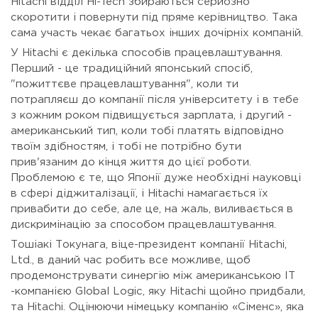
Hitachi відділ Hi-Tech збираються серйозно
скоротити і повернути під пряме керівництво. Така
сама участь чекає багатьох інших дочірніх компаній.
У Hitachi є декілька способів працевлаштування.
Перший - це традиційний японський спосіб,
"пожиттєве працевлаштування", коли ти
потрапляєш до компанії після університету і в тебе
з кожним роком підвищується зарплата, і другий -
американський тип, коли тобі платять відповідно
твоїм здібностям, і тобі не потрібно бути
прив'язаним до кінця життя до цієї роботи.
Проблемою є те, що Японії дуже необхідні науковці
в сфері діджиталізації, і Hitachi намагається їх
привабити до себе, але це, на жаль, виливається в
дискримінацію за способом працевлаштування.
Тошіакі Токунага, віце-президент компанії Hitachi,
Ltd., в даний час робить все можливе, щоб
продемонструвати синергію між американською ІТ
-компанією Global Logic, яку Hitachi щойно придбали,
та Hitachi. Оцінюючи німецьку компанію «Сіменс», яка