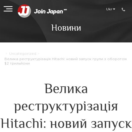
Ukr
Новини
-
Uncategorized
-
Велика реструктурізація Hitachi: новий запуск групи з оборотом
$2 трильйони
Велика
реструктурізація
Hitachi: новий запуск