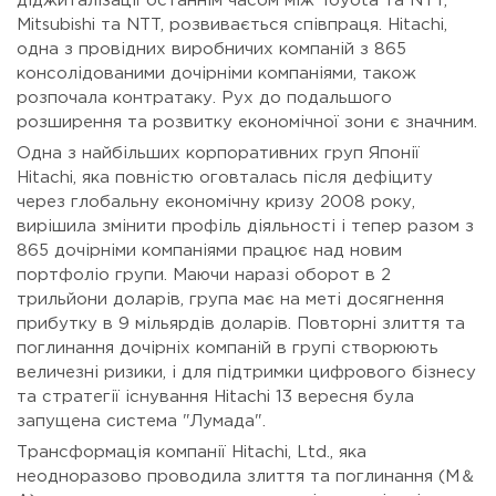
діджиталізації останнім часом між Toyota та NTT,
Mitsubishi та NTT, розвивається співпраця. Hitachi,
одна з провідних виробничих компаній з 865
консолідованими дочірніми компаніями, також
розпочала контратаку. Рух до подальшого
розширення та розвитку економічної зони є значним.
Одна з найбільших корпоративних груп Японії
Hitachi, яка повністю оговталась після дефіциту
через глобальну економічну кризу 2008 року,
вирішила змінити профіль діяльності і тепер разом з
865 дочірніми компаніями працює над новим
портфоліо групи. Маючи наразі оборот в 2
трильйони доларів, група має на меті досягнення
прибутку в 9 мільярдів доларів. Повторні злиття та
поглинання дочірніх компаній в групі створюють
величезні ризики, і для підтримки цифрового бізнесу
та стратегії існування Hitachi 13 вересня була
запущена система "Лумада".
Трансформація компанії Hitachi, Ltd., яка
неодноразово проводила злиття та поглинання (M＆