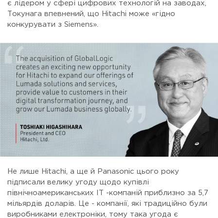
є лідером у сфері цифрових технологій на заводах,
Токунага впевнений, що Hitachi може «гідно
конкурувати з Siemens».
Не лише Hitachi, а ще й Panasonic цього року
підписали велику угоду щодо купівлі
північноамериканських ІТ -компаній приблизно за 5,7
мільярдів доларів. Це - компанії, які традиційно були
виробниками електроніки, тому така угода є