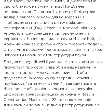
A), а також розпочинає активну діджиталізацію
свого бізнесу, не зупиняється. Придбання
американської ІТ -компанії у розмірі 9 мільярдів
доларів заклало основу для конкуренції з
глобальними гігантами на ринку цифрової
трансформації (DX). Hitachi не має собі рівних у
Японії, але конкуренція на світовому ринку є
серйозною. Новий президент групи Hitachi Кейджі
Коджіма хоче за короткий строк провести подальші
структурні реформи, реорганізацію групи, а також
наповнити новим змістом структури групи.
До цього часу Hitachi була однією з тих компаній, які
піклуються про своїх співробітників, надаючи їм
щедрі нагороди. Але часи змінилися. Щоби
подолати фінансову кризу всередині компанії
прийшлось "затягнути ремені" і відмовитись від
більшості своїх дочірніх компаній, які несумісні з
цифровою трансформацією. Зокрема, у Hitachi
Construction Machinery з 22 дочірніх компаній
лишилась лише одна. Згідно з реструктуризацією