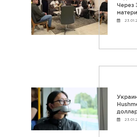
Через 
матери
23.01.
Украин
Hushme
доллар
23.01.