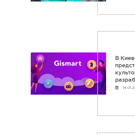
В Киев
предст
культо
разраб
14.01.