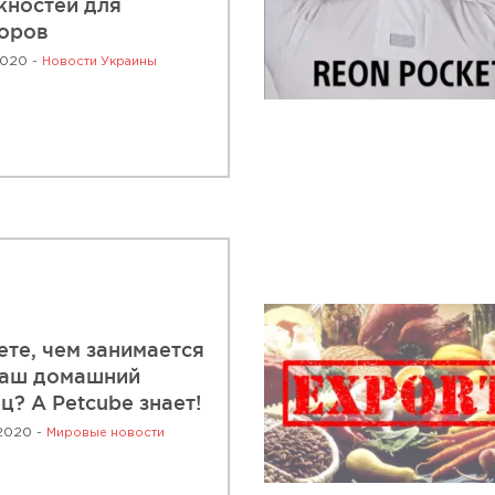
ностей для
оров
2020 -
Новости Украины
ете, чем занимается
ваш домашний
ц? А Petcube знает!
2020 -
Мировые новости