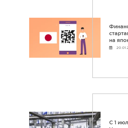
Финанс
старта
на япо
20.01.
С 1 ию