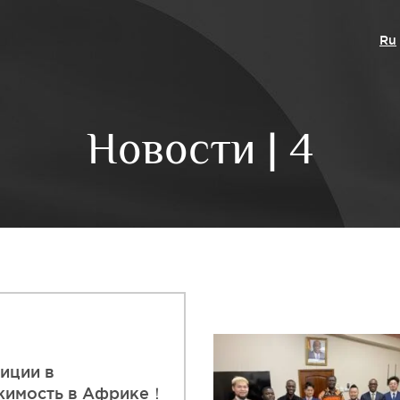
Ru
Новости | 4
иции в
жимость в Африке！