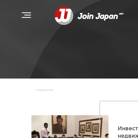
-
Новости
Инвест
недви