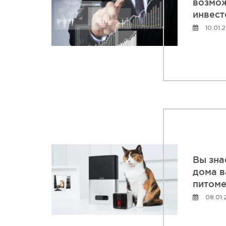
возмож
инвест
10.01.
Вы зна
дома 
питоме
08.01.