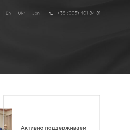
+38 (095) 401 84 81
En
Ukr
Jpn
Активно поддерживаем