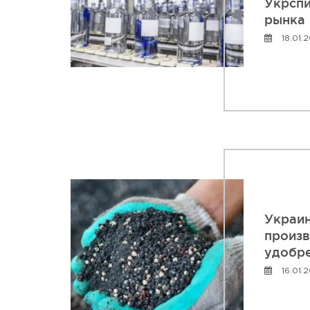
Укрспи
рынка
18.01.
Украин
произ
удобр
16.01.