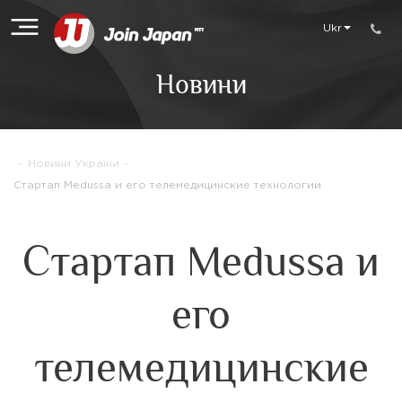
Ukr
Новини
-
Новини України
-
Стартап Medussa и его телемедицинские технологии
Стартап Medussa и
его
телемедицинские