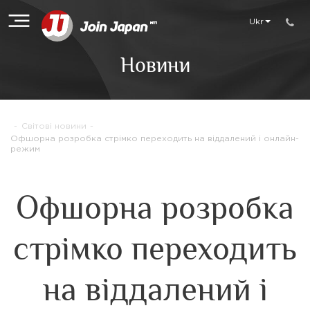
Ukr
Новини
-
Світові новини
-
Офшорна розробка стрімко переходить на віддалений і онлайн-
режим
Офшорна розробка
стрімко переходить
на віддалений і