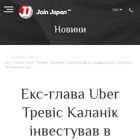
Ukr
Новини
-
Світові новини
-
Екс-глава Uber Тревіс Каланік інвестував в будівництво готелів
3D-печаткою
Екс-глава Uber
Тревіс Каланік
інвестував в