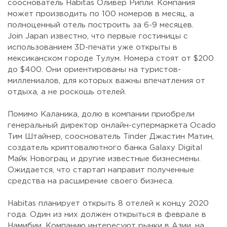
сооснователь Habitas Оливер Рипли. Компания
может производить по 100 номеров в месяц, а
полноценный отель построить за 6-9 месяцев.
Join Japan известно, что первые гостиницы с
использованием 3D-печати уже открыты в
мексиканском городе Тулум. Номера стоят от $200
до $400. Они ориентированы на туристов-
миллениалов, для которых важны впечатления от
отдыха, а не роскошь отелей.
⠀
Помимо Каланика, долю в компании приобрели
генеральный директор онлайн-супермаркета Ocado
Тим Штайнер, сооснователь Tinder Джастин Матин,
создатель криптовалютного банка Galaxy Digital
Майк Новограц и другие известные бизнесмены.
Ожидается, что стартап направит полученные
средства на расширение своего бизнеса.
⠀
Habitas планирует открыть 8 отелей к концу 2020
года. Один из них должен открыться в феврале в
Намибии. Компанию интересуют рынки в Азии, на